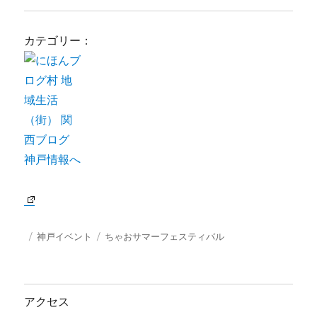
カテゴリー：
投
カ
タ
神戸イベント
ちゃおサマーフェスティバル
稿
テ
グ
日:
ゴ
リ
ー
アクセス