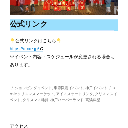
公式リンク
公式リンクはこちら
https://umie.jp/
※イベント内容・スケジュールが変更される場合も
あります。
投
カ
タ
ショッピングイベント
,
季節限定イベント
,
神戸イベント
u
稿
テ
グ
mieクリスマスマーケット
,
アイススケートリンク
,
クリスマスイ
日:
ゴ
ベント
,
クリスマス雑貨
,
神戸ハーバーランド
,
高浜岸壁
リ
ー
アクセス