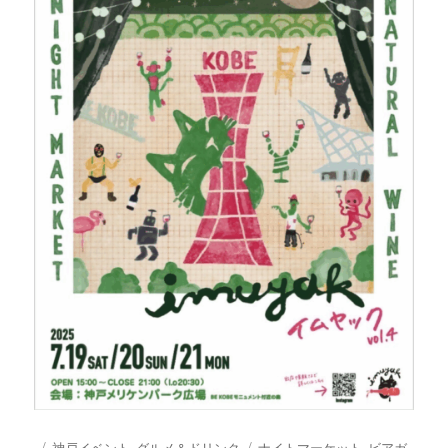
投
カ
タ