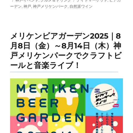
神戸イベント
,
グルメ＆ドリンク
ナイトマーケット
,
ビアガ
稿
テ
グ
ーデン
,
神戸
,
神戸メリケンパーク
,
自然派ワイン
日:
ゴ
リ
ー
メリケンビアガーデン2025｜8
月8日（金）～8月14日（木）神
戸メリケンパークでクラフトビ
ールと音楽ライブ！