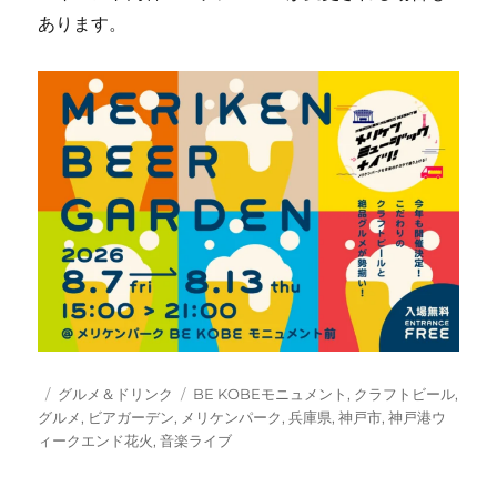
あります。
投
カ
タ
グルメ＆ドリンク
BE KOBEモニュメント
,
クラフトビール
,
稿
テ
グ
グルメ
,
ビアガーデン
,
メリケンパーク
,
兵庫県
,
神戸市
,
神戸港ウ
日:
ゴ
ィークエンド花火
,
音楽ライブ
リ
ー