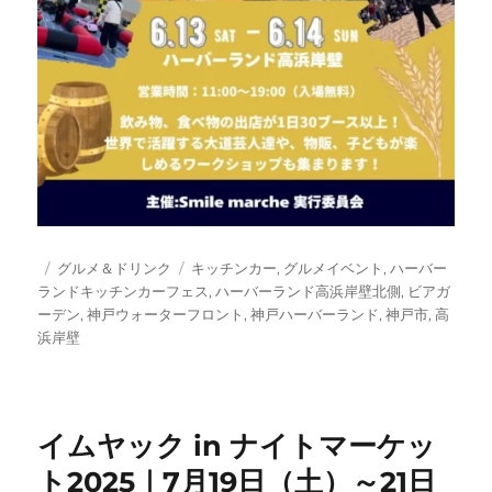
投
カ
タ
グルメ＆ドリンク
キッチンカー
,
グルメイベント
,
ハーバー
稿
テ
グ
ランドキッチンカーフェス
,
ハーバーランド高浜岸壁北側
,
ビアガ
日:
ゴ
ーデン
,
神戸ウォーターフロント
,
神戸ハーバーランド
,
神戸市
,
高
リ
浜岸壁
ー
イムヤック in ナイトマーケッ
ト2025｜7月19日（土）～21日