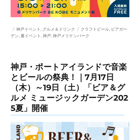
投
カ
タ
神戸イベント
,
グルメ＆ドリンク
クラフトビール
,
ビアガー
稿
テ
グ
デン
,
夏イベント
,
神戸
,
神戸メリケンパーク
日:
ゴ
リ
ー
神戸・ポートアイランドで音楽
とビールの祭典！｜7月17日
（木）～19日（土）「ビア＆グ
ルメ ミュージックガーデン202
5夏」開催