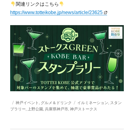
関連リンクはこちら
https://www.totteikobe.jp/news/article/23625
投
カ
タ
神戸イベント
,
グルメ＆ドリンク
イルミネーション
,
スタン
稿
テ
グ
プラリー
,
上野公園
,
兵庫県神戸市
,
神戸ストークス
日:
ゴ
リ
ー