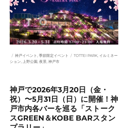
投
カ
タ
神戸イベント
,
季節限定イベント
TOTTEI PARK
,
イルミネー
稿
テ
グ
ション
,
上野公園
,
夜景
,
神戸市
日:
ゴ
リ
ー
神戸で2026年3月20日（金・
祝）〜5月31日（日）に開催！神
戸市内各バーを巡る「ストーク
スGREEN＆KOBE BARスタン
プラリー」