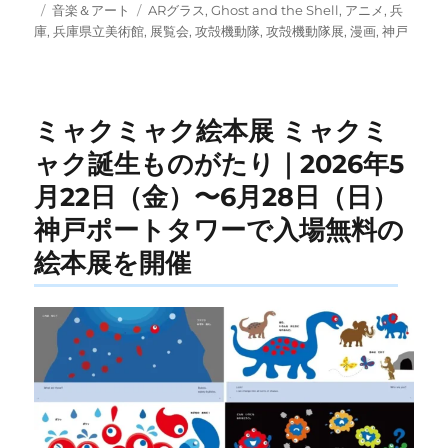
投
カ
タ
音楽＆アート
ARグラス
,
Ghost and the Shell
,
アニメ
,
兵
稿
テ
グ
庫
,
兵庫県立美術館
,
展覧会
,
攻殻機動隊
,
攻殻機動隊展
,
漫画
,
神戸
日:
ゴ
リ
ー
ミャクミャク絵本展 ミャクミ
ャク誕生ものがたり｜2026年5
月22日（金）〜6月28日（日）
神戸ポートタワーで入場無料の
絵本展を開催