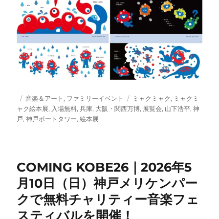
投
カ
タ
音楽＆アート
,
ファミリーイベント
ミャクミャク
,
ミャクミ
稿
テ
グ
ャク絵本展
,
入場無料
,
兵庫
,
大阪・関西万博
,
展覧会
,
山下浩平
,
神
日:
ゴ
戸
,
神戸ポートタワー
,
絵本展
リ
ー
COMING KOBE26｜2026年5
月10日（日）神戸メリケンパー
クで無料チャリティー音楽フェ
スティバルを開催！