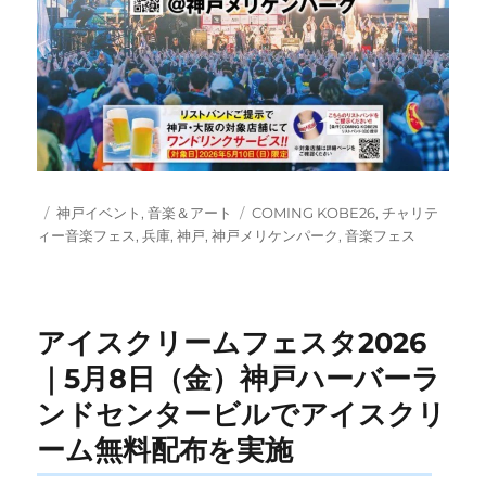
投
カ
タ
神戸イベント
,
音楽＆アート
COMING KOBE26
,
チャリテ
稿
テ
グ
ィー音楽フェス
,
兵庫
,
神戸
,
神戸メリケンパーク
,
音楽フェス
日:
ゴ
リ
ー
アイスクリームフェスタ2026
｜5月8日（金）神戸ハーバーラ
ンドセンタービルでアイスクリ
ーム無料配布を実施