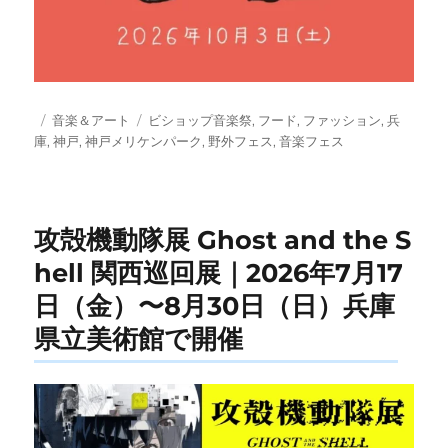
投
カ
タ
音楽＆アート
ビショップ音楽祭
,
フード
,
ファッション
,
兵
稿
テ
グ
庫
,
神戸
,
神戸メリケンパーク
,
野外フェス
,
音楽フェス
日:
ゴ
リ
ー
攻殻機動隊展 Ghost and the S
hell 関西巡回展｜2026年7月17
日（金）〜8月30日（日）兵庫
県立美術館で開催