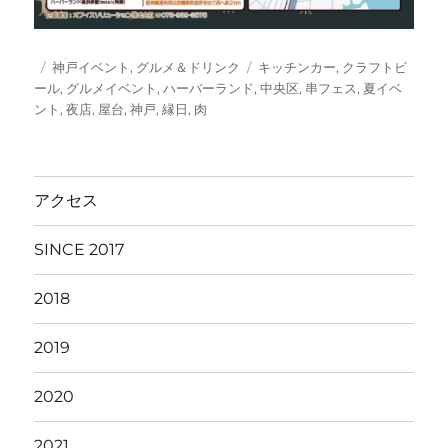
投
カ
タ
神戸イベント
,
グルメ＆ドリンク
キッチンカー
,
クラフトビ
稿
テ
グ
ール
,
グルメイベント
,
ハーバーランド
,
中央区
,
串フェス
,
夏イベ
日:
ゴ
ント
,
夜店
,
屋台
,
神戸
,
縁日
,
肉
リ
ー
アクセス
SINCE 2017
2018
2019
2020
2021