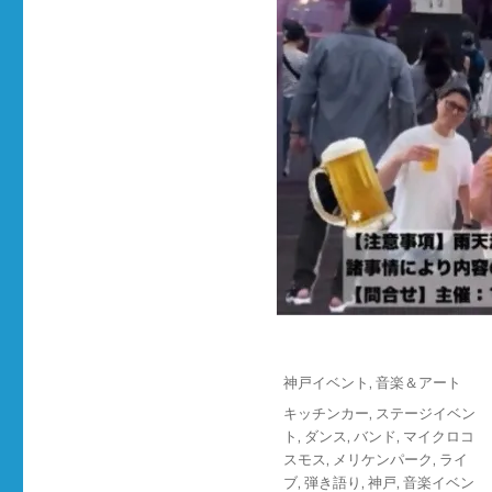
投
カ
神戸イベント
,
音楽＆アート
稿
テ
タ
キッチンカー
,
ステージイベン
日:
ゴ
グ
ト
,
ダンス
,
バンド
,
マイクロコ
リ
スモス
,
メリケンパーク
,
ライ
ー
ブ
,
弾き語り
,
神戸
,
音楽イベン