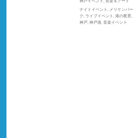
カ
神戸イベント
,
音楽＆アート
稿
テ
タ
ナイトイベント
,
メリケンパー
日:
ゴ
グ
ク
,
ライブイベント
,
港の夜景
,
リ
神戸
,
神戸港
,
音楽イベント
ー