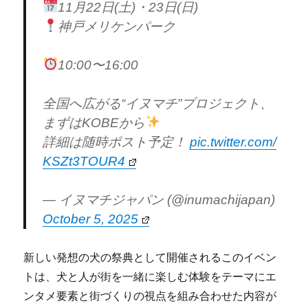
11月22日(土)・23日(日)
神戸メリケンパーク
10:00〜16:00
全国へ広がる“イヌマチ”プロジェクト、
まずはKOBEから
詳細は随時ポスト予定！
pic.twitter.com/
KSZt3TOUR4
— イヌマチジャパン (@inumachijapan)
October 5, 2025
新しい発想の犬の祭典として開催されるこのイベン
トは、犬と人が街を一緒に楽しむ体験をテーマにエ
ンタメ要素と街づくりの視点を組み合わせた内容が