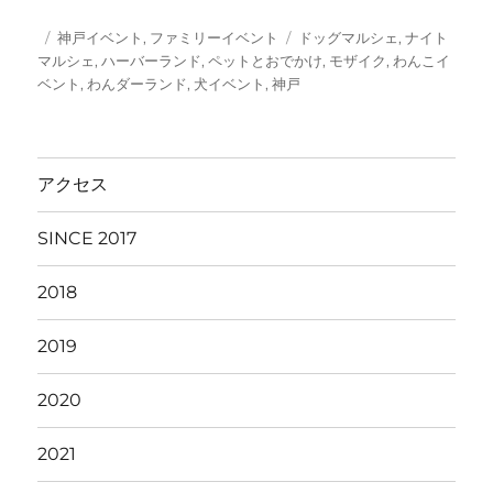
投
カ
タ
神戸イベント
,
ファミリーイベント
ドッグマルシェ
,
ナイト
稿
テ
グ
マルシェ
,
ハーバーランド
,
ペットとおでかけ
,
モザイク
,
わんこイ
日:
ゴ
ベント
,
わんダーランド
,
犬イベント
,
神戸
リ
ー
アクセス
SINCE 2017
2018
2019
2020
2021