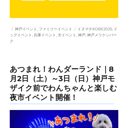
投
カ
タ
神戸イベント
,
ファミリーイベント
イヌマチKOBE2025
,
ド
稿
テ
グ
ッグイベント
,
兵庫イベント
,
犬イベント
,
神戸
,
神戸メリケンパー
日:
ゴ
ク
リ
ー
あつまれ！わんダーランド｜8
月2日（土）～3日（日）神戸モ
ザイク前でわんちゃんと楽しむ
夜市イベント開催！