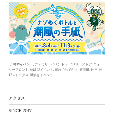
投
カ
タ
神戸イベント
,
ファミリーイベント
TOTTEI
,
アトア
,
ウォー
稿
テ
グ
ターフロント
,
体験型イベント
,
家族でおでかけ
,
新港町
,
神戸
,
神
日:
ゴ
戸ストークス
,
謎解きイベント
リ
ー
アクセス
SINCE 2017