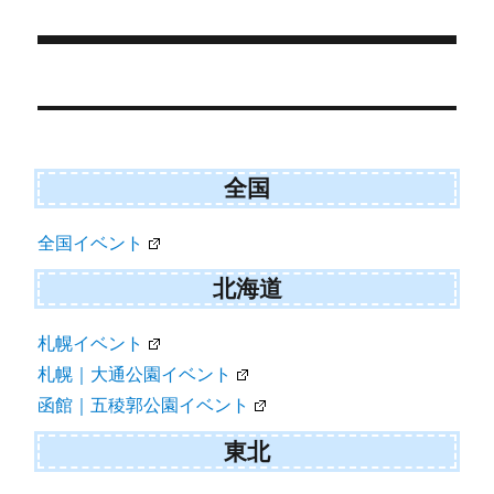
日:
ゴ
t
o
e
k
リ
r
ー
)
投
稿
ナ
ビ
全国
ゲ
全国イベント
ー
シ
北海道
ョ
札幌イベント
ン
札幌｜大通公園イベント
函館｜五稜郭公園イベント
東北