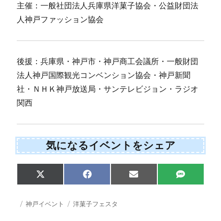
主催：一般社団法人兵庫県洋菓子協会・公益財団法
人神戸ファッション協会
後援：兵庫県・神戸市・神戸商工会議所・一般財団
法人神戸国際観光コンベンション協会・神戸新聞
社・ＮＨＫ神戸放送局・サンテレビジョン・ラジオ
関西
気になるイベントをシェア
Share
Share
Share
Share
X
F
E
S
on
on
on
on
(
a
m
M
T
c
a
S
w
e
i
投
カ
タ
神戸イベント
洋菓子フェスタ
i
b
l
稿
テ
グ
t
o