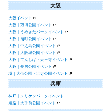
大阪
大阪イベント
大阪｜万博公園イベント
大阪｜うめきたパークイベント
大阪｜扇町公園イベント
大阪｜中之島公園イベント
大阪｜大阪城公園イベント
大阪｜てんしば・天王寺イベント
大阪｜長居公園イベント
堺｜大仙公園・浜寺公園イベント
兵庫
神戸｜メリケンパークイベント
姫路｜大手前公園イベント