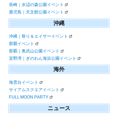
長崎｜水辺の森公園イベント
鹿児島｜天文館公園イベント
沖縄
沖縄｜祭り＆エイサーイベント
那覇イベント
那覇｜奥武山公園イベント
宜野湾｜ぎのわん海浜公園イベント
海外
海雲台イベント
サイアムスクエアイベント
FULL MOON PARTY
ニュース