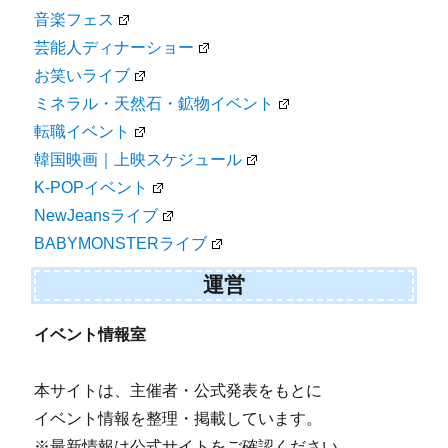
音楽フェス
芸能人ディナーショー
お笑いライブ
ミネラル・天然石・鉱物イベント
転職イベント
韓国映画｜上映スケジュール
K-POPイベント
NewJeansライブ
BABYMONSTERライブ
運営
イベント情報室
本サイトは、主催者・公式発表をもとに
イベント情報を整理・掲載しています。
※最新情報は公式サイトをご確認ください。