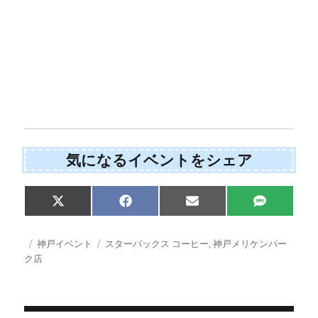
気になるイベントをシェア
Share
Share
Share
Share
X
F
E
S
on
on
on
on
(
a
m
M
T
c
a
S
w
e
i
投
カ
タ
神戸イベント
スターバックス コーヒー
,
神戸メリケンパー
i
b
l
稿
テ
グ
ク店
t
o
日:
ゴ
t
o
e
k
リ
r
ー
)