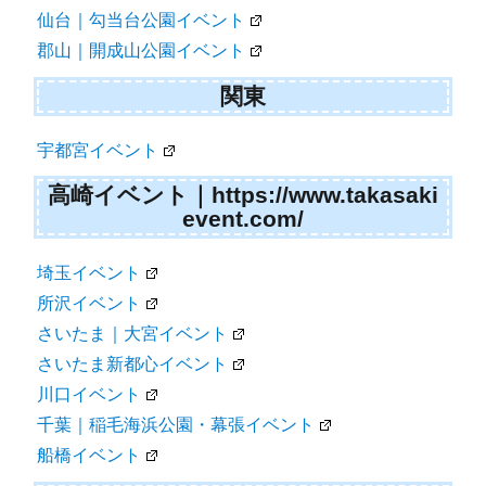
仙台｜勾当台公園イベント
郡山｜開成山公園イベント
関東
宇都宮イベント
高崎イベント｜https://www.takasaki
event.com/
埼玉イベント
所沢イベント
さいたま｜大宮イベント
さいたま新都心イベント
川口イベント
千葉｜稲毛海浜公園・幕張イベント
船橋イベント