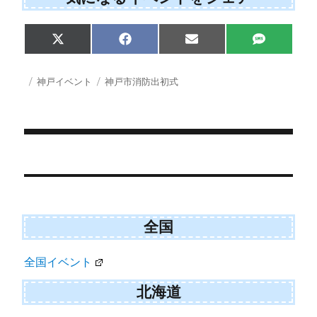
Share
Share
Share
Share
X
F
E
S
on
on
on
on
(
a
m
M
T
c
a
S
w
e
i
投
カ
タ
神戸イベント
神戸市消防出初式
i
b
l
稿
テ
グ
t
o
日:
ゴ
t
o
e
k
リ
r
ー
)
投
稿
ナ
ビ
全国
ゲ
全国イベント
ー
シ
北海道