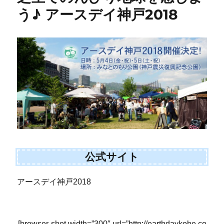
う♪ アースデイ神戸2018
公式サイト
アースデイ神戸2018
[browser-shot width=”300″ url=”http://earthdaykobe.co