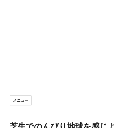
メニュー
芝生でのんびり地球を感じよ