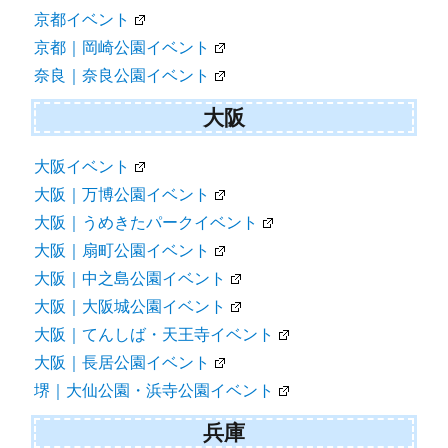
京都イベント
京都｜岡崎公園イベント
奈良｜奈良公園イベント
大阪
大阪イベント
大阪｜万博公園イベント
大阪｜うめきたパークイベント
大阪｜扇町公園イベント
大阪｜中之島公園イベント
大阪｜大阪城公園イベント
大阪｜てんしば・天王寺イベント
大阪｜長居公園イベント
堺｜大仙公園・浜寺公園イベント
兵庫