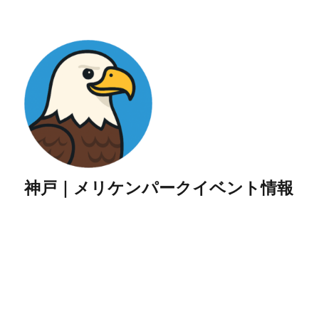
神戸｜メリケンパークイベント情報