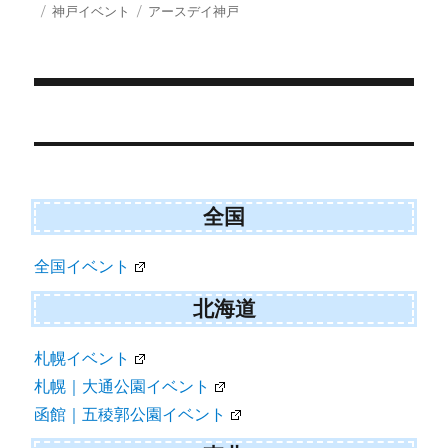
w
e
i
投
カ
タ
神戸イベント
アースデイ神戸
i
b
l
稿
テ
グ
t
o
日:
ゴ
t
o
e
k
リ
r
ー
)
投
稿
ナ
ビ
全国
ゲ
全国イベント
ー
シ
北海道
ョ
札幌イベント
ン
札幌｜大通公園イベント
函館｜五稜郭公園イベント