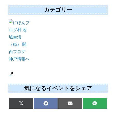
カテゴリー
気になるイベントをシェア
Share
Share
Share
Share
X
F
E
S
on
on
on
on
(
a
m
M
T
c
a
S