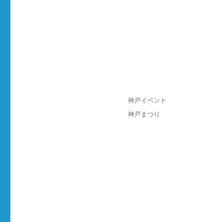
投
カ
神戸イベント
稿
テ
タ
神戸まつり
日:
ゴ
グ
リ
ー