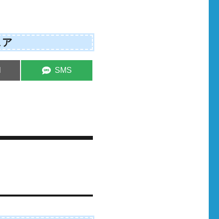
ェア
e
Share
l
SMS
on