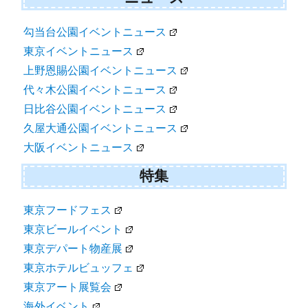
勾当台公園イベントニュース
東京イベントニュース
上野恩賜公園イベントニュース
代々木公園イベントニュース
日比谷公園イベントニュース
久屋大通公園イベントニュース
大阪イベントニュース
特集
東京フードフェス
東京ビールイベント
東京デパート物産展
東京ホテルビュッフェ
東京アート展覧会
海外イベント