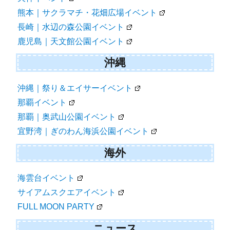
熊本｜サクラマチ・花畑広場イベント
長崎｜水辺の森公園イベント
鹿児島｜天文館公園イベント
沖縄
沖縄｜祭り＆エイサーイベント
那覇イベント
那覇｜奥武山公園イベント
宜野湾｜ぎのわん海浜公園イベント
海外
海雲台イベント
サイアムスクエアイベント
FULL MOON PARTY
ニュース