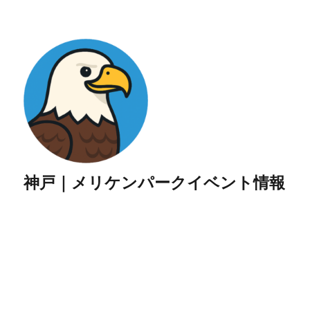
神戸｜メリケンパークイベント情報