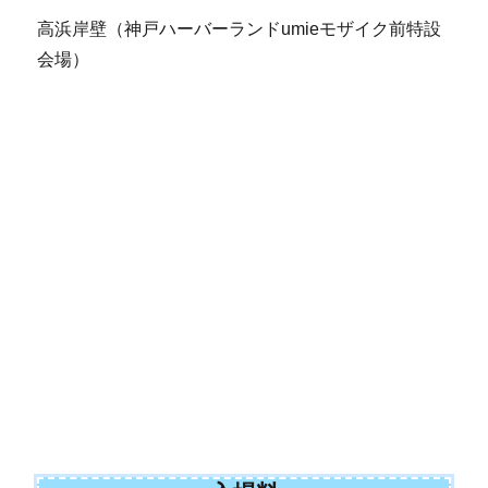
高浜岸壁（神戸ハーバーランドumieモザイク前特設
会場）