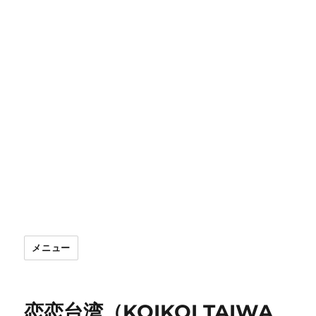
メニュー
恋恋台湾（KOIKOI TAIWA