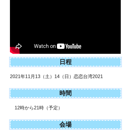
日程
2021年11月13（土）14（日）恋恋台湾2021
時間
12時から21時（予定）
会場