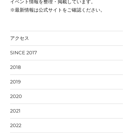
イベント情報を整理・掲載しています。
※最新情報は公式サイトをご確認ください。
アクセス
SINCE 2017
2018
2019
2020
2021
2022