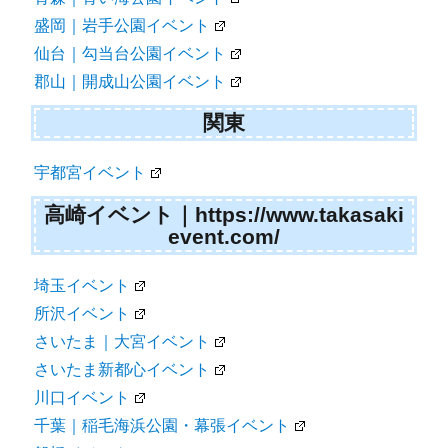
盛岡｜岩手公園イベント
仙台｜勾当台公園イベント
郡山｜開成山公園イベント
関東
宇都宮イベント
高崎イベント｜https://www.takasaki
event.com/
埼玉イベント
所沢イベント
さいたま｜大宮イベント
さいたま新都心イベント
川口イベント
千葉｜稲毛海浜公園・幕張イベント