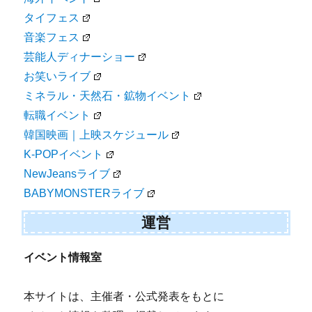
タイフェス
音楽フェス
芸能人ディナーショー
お笑いライブ
ミネラル・天然石・鉱物イベント
転職イベント
韓国映画｜上映スケジュール
K-POPイベント
NewJeansライブ
BABYMONSTERライブ
運営
イベント情報室
本サイトは、主催者・公式発表をもとに