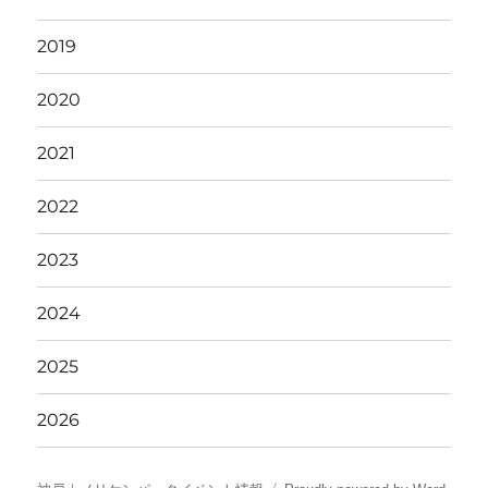
2019
2020
2021
2022
2023
2024
2025
2026