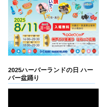
2025ハーバーランドの日 ハー
バー盆踊り