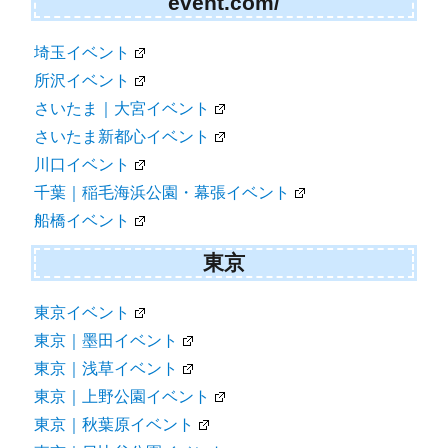
event.com/
埼玉イベント
所沢イベント
さいたま｜大宮イベント
さいたま新都心イベント
川口イベント
千葉｜稲毛海浜公園・幕張イベント
船橋イベント
東京
東京イベント
東京｜墨田イベント
東京｜浅草イベント
東京｜上野公園イベント
東京｜秋葉原イベント