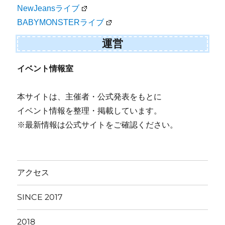
NewJeansライブ
BABYMONSTERライブ
運営
イベント情報室
本サイトは、主催者・公式発表をもとに
イベント情報を整理・掲載しています。
※最新情報は公式サイトをご確認ください。
アクセス
SINCE 2017
2018