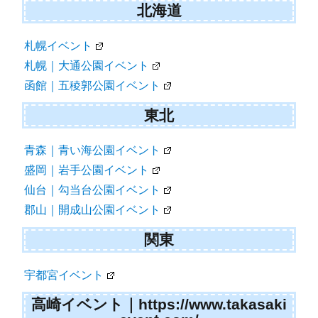
シ
北海道
ョ
札幌イベント
ン
札幌｜大通公園イベント
函館｜五稜郭公園イベント
東北
青森｜青い海公園イベント
盛岡｜岩手公園イベント
仙台｜勾当台公園イベント
郡山｜開成山公園イベント
関東
宇都宮イベント
高崎イベント｜https://www.takasaki