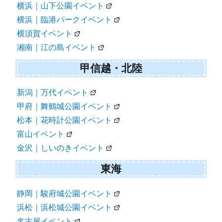
横浜｜山下公園イベント
横浜｜臨港パークイベント
横須賀イベント
湘南｜江の島イベント
甲信越・北陸
新潟｜万代イベント
甲府｜舞鶴城公園イベント
松本｜花時計公園イベント
富山イベント
金沢｜しいのきイベント
東海
静岡｜駿府城公園イベント
浜松｜浜松城公園イベント
名古屋イベント