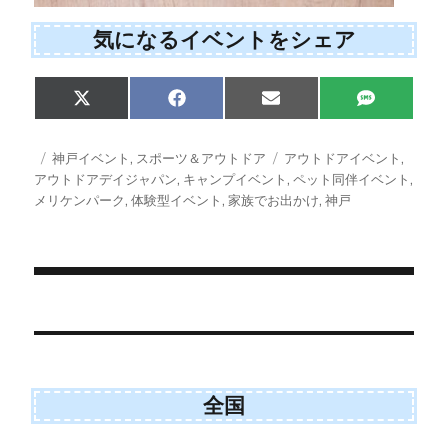
気になるイベントをシェア
Share
Share
Share
Share
X
F
E
S
on
on
on
on
(
a
m
M
T
c
a
S
w
e
i
投
カ
タ
神戸イベント
,
スポーツ＆アウトドア
アウトドアイベント
,
i
b
l
稿
テ
グ
アウトドアデイジャパン
,
キャンプイベント
,
ペット同伴イベント
,
t
o
日:
ゴ
メリケンパーク
,
体験型イベント
,
家族でお出かけ
,
神戸
t
o
e
k
リ
r
ー
)
投
稿
ナ
ビ
全国
ゲ