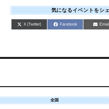
気になるイベントをシ
Share
Share
Shar
X (Twitter)
Facebook
Emai
on
on
on
全国