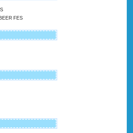
S
EER FES