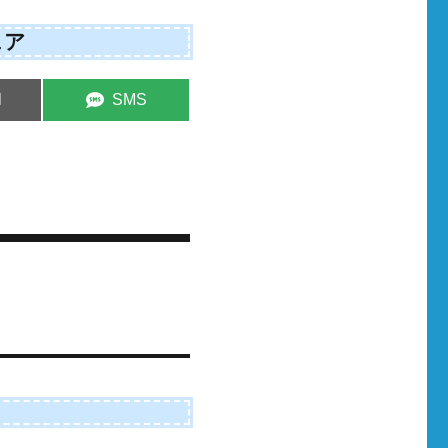
ェア
e
Share
l
SMS
on