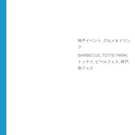
投
カ
神戸イベント
,
グルメ＆ドリン
稿
テ
ク
日:
ゴ
タ
BARBECUE
,
TOTTEI PARK
,
リ
グ
トッテイ
,
ビールフェス
,
神戸
,
ー
食フェス