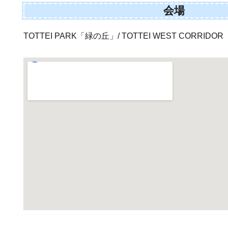
会場
TOTTEI PARK「緑の丘」/ TOTTEI WEST CORRI