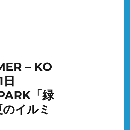
ER – KO
1日
PARK「緑
夏のイルミ