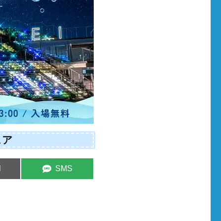
ェア
e
Share
l
SMS
on