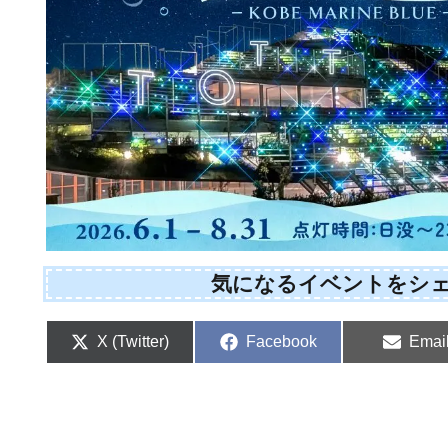
気になるイベントをシ
Share
Share
Shar
X (Twitter)
Facebook
Emai
on
on
on