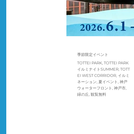
投
カ
季節限定イベント
稿
テ
タ
TOTTEI PARK
,
TOTTEI PARK
日:
ゴ
グ
イルミナイトSUMMER
,
TOTT
リ
EI WEST CORRIDOR
,
イルミ
ー
ネーション
,
夏イベント
,
神戸
ウォーターフロント
,
神戸市
,
緑の丘
,
観覧無料