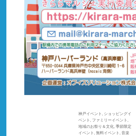
投
カ
神戸イベント
,
ショッピングイ
稿
テ
ベント
,
ファミリーイベント
,
日:
ゴ
地域のお祭り＆文化
,
季節限定
リ
イベント
,
無料イベント
,
音楽