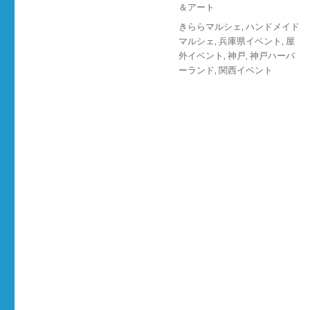
ー
＆アート
タ
きららマルシェ
,
ハンドメイド
グ
マルシェ
,
兵庫県イベント
,
屋
外イベント
,
神戸
,
神戸ハーバ
ーランド
,
関西イベント