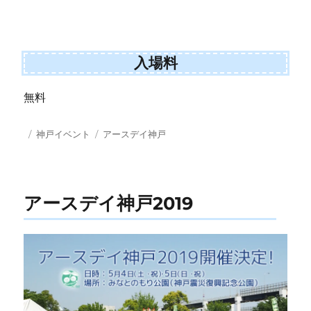
入場料
無料
投
カ
タ
神戸イベント
アースデイ神戸
稿
テ
グ
日:
ゴ
リ
ー
アースデイ神戸2019