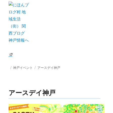
投
カ
タ
神戸イベント
アースデイ神戸
稿
テ
グ
日:
ゴ
リ
ー
アースデイ神戸