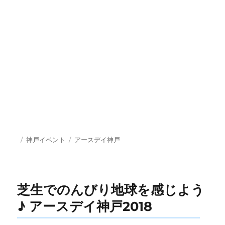
投
カ
タ
神戸イベント
アースデイ神戸
稿
テ
グ
日:
ゴ
リ
ー
芝生でのんびり地球を感じよう
♪ アースデイ神戸2018