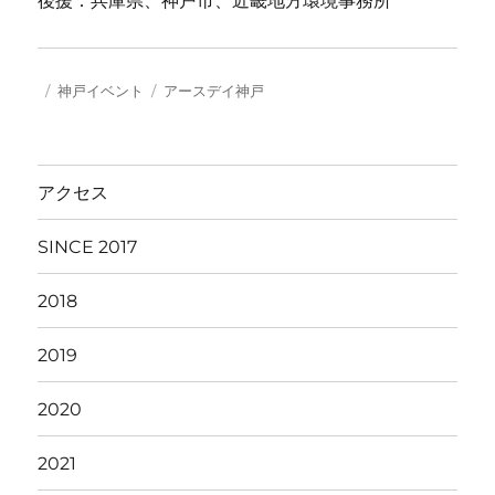
後援：兵庫県、神戸市、近畿地方環境事務所
投
カ
タ
神戸イベント
アースデイ神戸
稿
テ
グ
日:
ゴ
リ
ー
アクセス
SINCE 2017
2018
2019
2020
2021