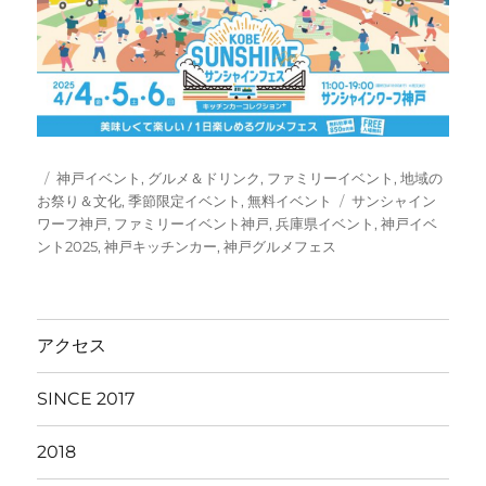
投
カ
神戸イベント
,
グルメ＆ドリンク
,
ファミリーイベント
,
地域の
稿
テ
タ
お祭り＆文化
,
季節限定イベント
,
無料イベント
サンシャイン
日:
ゴ
グ
ワーフ神戸
,
ファミリーイベント神戸
,
兵庫県イベント
,
神戸イベ
リ
ント2025
,
神戸キッチンカー
,
神戸グルメフェス
ー
アクセス
SINCE 2017
2018