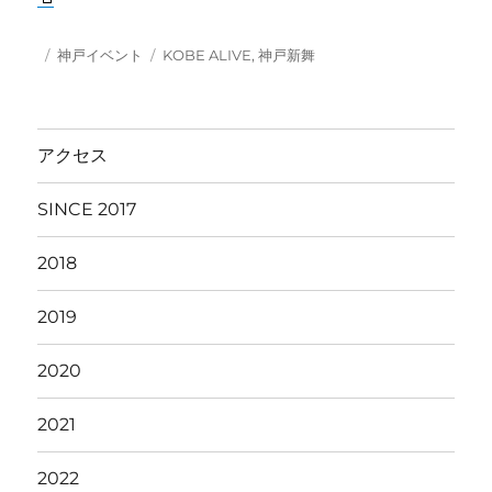
投
カ
タ
神戸イベント
KOBE ALIVE
,
神戸新舞
稿
テ
グ
日:
ゴ
リ
ー
アクセス
SINCE 2017
2018
2019
2020
2021
2022