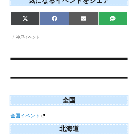
気になるイベントをシェア
Share
Share
Share
Share
X
F
E
S
on
on
on
on
(
a
m
M
T
c
a
S
w
e
i
投
カ
神戸イベント
i
b
l
稿
テ
t
o
日:
ゴ
t
o
e
k
リ
r
ー
)
投
稿
ナ
ビ
全国
ゲ
全国イベント
ー
シ
北海道