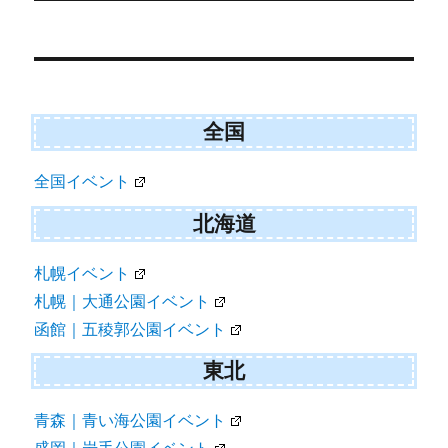
r
ー
)
投
稿
ナ
ビ
全国
ゲ
全国イベント
ー
シ
北海道
ョ
札幌イベント
ン
札幌｜大通公園イベント
函館｜五稜郭公園イベント
東北
青森｜青い海公園イベント