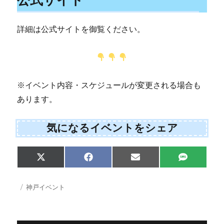
詳細は公式サイトを御覧ください。
※イベント内容・スケジュールが変更される場合も
あります。
気になるイベントをシェア
Share
Share
Share
Share
X
F
E
S
on
on
on
on
(
a
m
M
T
c
a
S
w
e
i
投
カ
神戸イベント
i
b
l
稿
テ
t
o
日:
ゴ
t
o
e
k
リ