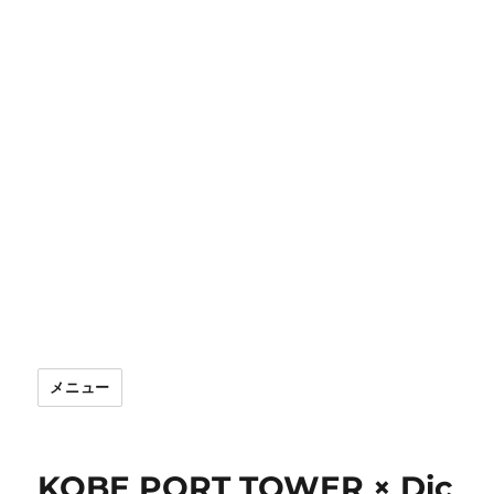
メニュー
KOBE PORT TOWER × Dic