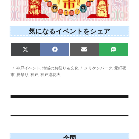
気になるイベントをシェア
Share
Share
Share
Share
X
F
E
S
on
on
on
on
(
a
m
M
T
c
a
S
w
e
i
投
カ
タ
神戸イベント
,
地域のお祭り＆文化
メリケンパーク
,
元町夜
i
b
l
稿
テ
グ
市
,
夏祭り
,
神戸
,
神戸港花火
t
o
日:
ゴ
t
o
e
k
リ
r
ー
)
投
稿
ナ
ビ
全国